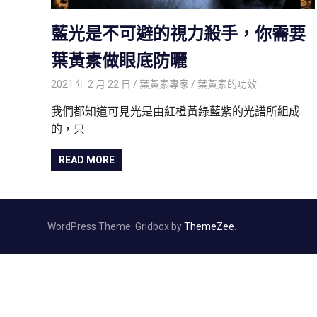
強
藍
藍光是不可避的視力殺手，你需要
光
是
葉黃素做眼底防曬
視
力
2021 年 2 月 22 日
葉黃素專家
葉黃素的功效
最
我們都知道可見光是由紅橙黃綠藍紫的光譜所組成
大
的
的，只
殺
手，
READ MORE
要
維
持
良
WordPress Theme: Gridbox by
ThemeZee
.
好
的
視
力，
就
要