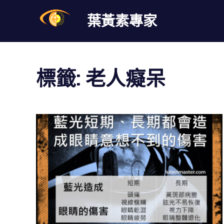
Skip
葉黃素專家
to
content
葉
黃
素
標籤:
老人癡呆
是
眼
睛
的
維
他
命，
在
3C
多
螢
幕
時
代，